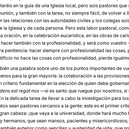
éis en la guía de una Iglesia local, pero sois pastores que s
munión, y también con la tarea, no siempre fácil, de volver a
las relaciones con las autoridades civiles y los colegas soi
 de la Iglesia y de cada persona. Pero esta labor pastoral, co
a oración, en la celebración eucarística, en las obras de cari
 hacer también con la profesionalidad, y será como vuestro
ra penitencia: hacer siempre con profesionalidad las cosas, p
ificio no hace las cosas con profesionalidad, pierde igualme
mbién una palabra sobre uno de los puntos importantes de vu
menos para la gran mayoría: la colaboración a las provisione
n criterio fundamental en la elección de quien debe goberna
udens est regat nos
—si es santo que ruegue por nosotros, si 
 la delicada tarea de llevar a cabo la investigación para l
tos sean pastores cercanos a la gente: este es el primer crit
 gran cabeza: ¡que vaya a la universidad, donde hará mucho b
y hermanos, que sean mansos, pacientes y misericordiosos; 
 también exterior como sencillez y austeridad de vida; que n