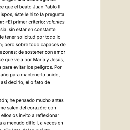
e que el beato Juan Pablo II,
spos, éste le hizo la pregunta
r: «El primer criterio:
volentes
ia, sin estar en constante
 tener solicitud por todo lo
an; pero sobre todo capaces de
corazones; de sostener con amor
sé que vela por María y Jesús,
a para evitar los peligros. Por
ebaño para mantenerlo unido,
sí decirlo, el olfato de
razón; he pensado mucho antes
 me salen del corazón; con
llos os invito a reflexionar
da a menudo difícil, a veces en