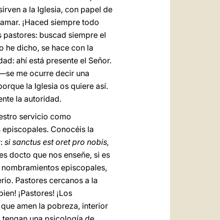
irven a la Iglesia, con papel de
 llamar. ¡Haced siempre todo
s pastores: buscad siempre el
mo he dicho, se hace con la
dad: ahí está presente el Señor.
 —se me ocurre decir una
orque la Iglesia os quiere así.
nte la autoridad.
estro servicio como
s episcopales. Conocéis la
r:
si sanctus est oret pro nobis,
es docto que nos enseñe, si es
os nombramientos episcopales,
erio. Pastores cercanos a la
ien! ¡Pastores! ¡Los
que amen la pobreza, interior
o tengan una psicología de