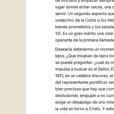
de vínculos y empezar siempre d
lugar donde echar raíces, una c
servir. Un segundo aspecto que
undécimo de la
Carta a los He
bienes prometidos y los saludar
13). Es un gran mérito una vida
operante de la primera llamada
Desearía detenerme un momento
lejos. ¿Qué miraban de lejos l
se puede preguntar: ¿cuál es 
impulsa a buscar es el Señor, É
1951, en un célebre discurso, e
del representante pontificio «e
bien precioso que hay que comu
desilusionar, empujan a no con
exige un desapego de uno mismo
la vida en torno a Cristo. Y es