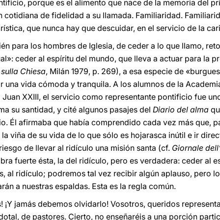
ntificio, porque es el alimento que nace de la memoria del p
 cotidiana de fidelidad a su llamada. Familiaridad. Familiari
rística, que nunca hay que descuidar, en el servicio de la car
bién para los hombres de Iglesia, de ceder a lo que llamo, r
l»: ceder al espíritu del mundo, que lleva a actuar para la pr
sulla Chiesa
, Milán 1979, p. 269), a esa especie de «burguesí
una vida cómoda y tranquila. A los alumnos de la Academia 
Juan XXIII, el servicio como representante pontificio fue un
ma su santidad, y cité algunos pasajes del
Diario del alma
qu
rio. Él afirmaba que había comprendido cada vez más que, par
 viña de su vida de lo que sólo es hojarasca inútil e ir direc
riesgo de llevar al ridículo una misión santa (cf.
Giornale del
bra fuerte ésta, la del ridículo, pero es verdadera: ceder al
s, al ridículo; podremos tal vez recibir algún aplauso, pero
rán a nuestras espaldas. Esta es la regla común.
 ¡Y jamás debemos olvidarlo! Vosotros, queridos representan
dotal, de pastores. Cierto, no enseñaréis a una porción parti