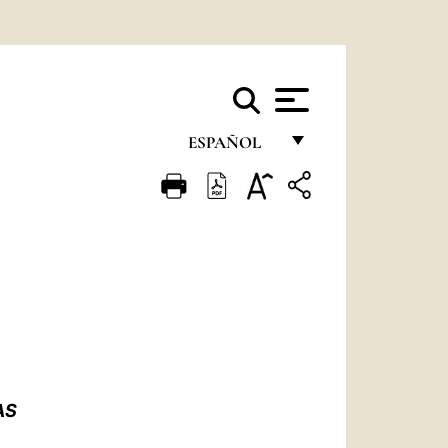
ESPAÑOL
FRANÇAIS
ENGLISH
ITALIANO
PORTUGUÊS
ESPAÑOL
DEUTSCH
AS
POLSKI