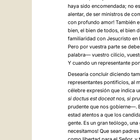
haya sido encomendada; no estar
alentar, de ser ministros de co
con profundo amor! También en 
bien, el bien de todos, el bien
familiaridad con Jesucristo en l
Pero por vuestra parte se debe
palabra— vuestro cilicio, vuest
Y cuando un representante pont
Desearía concluir diciendo ta
representantes pontificios, al 
célebre expresión que indica u
si doctus est doceat nos, si pr
prudente que nos gobierne—. En
estad atentos a que los candida
gente. Es un gran teólogo, una
necesitamos! Que sean padres 
como libertad para el Señor, y