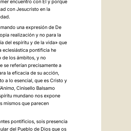
rimer encuentro con Él y porque
dad con Jesucristo en la
idad.
etomando una expresión de De
opia realización y no para la
a del espíritu y de la vida» que
eclesiástica pontificia he
o de los ámbitos, y no
e se referían precisamente a
a la eficacia de su acción,
to a lo esencial, que es Cristo y
l’Anima
, Cinisello Balsamo
 espíritu mundano nos expone
 los mismos que parecen
tes pontificios, sois presencia
cular del Pueblo de Dios que os