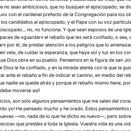
ue no sean ambiciosos, que no busquen el episcopado; se dic
uvo con el cardenal prefecto de la Congregación para los obi
e los candidatos al episcopado, y el Papa con su voz particula
piscopado... no, no funciona. Y que sean esposos de una Igles
aces de «guardar» el rebaño que les será confiado, o sea, de
ar» por él, de prestar atención a los peligros que lo amenaz
 en vela, de cuidar la esperanza, que haya sol y luz en los 
que Dios obra en su pueblo. Pensemos en la figura de san Jo
ue Dios le ha confiado, y en la mirada atenta con la que la guí
tar ante el rebaño a fin de indicar el camino, en medio del r
ue nadie se quede atrás y porque el rebaño mismo tiene, por a
r debe moverse así!
ficios, son sólo algunos pensamientos que me salen del co
escrito yo! He pensado mucho y he orado. Estos pensamientos
nuevas —no, nada de lo que he dicho es nuevo—, pero sobre e
recioso que prestáis a toda la Iglesia. Vuestra vida es una vi