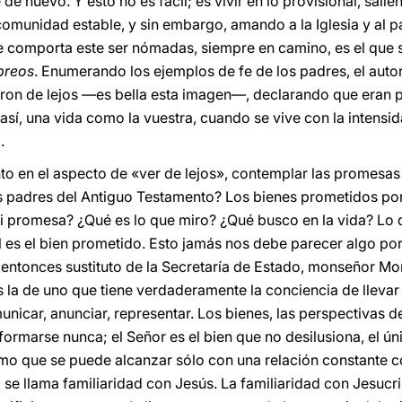
e nuevo. Y esto no es fácil; es vivir en lo provisional, sali
omunidad estable, y sin embargo, amando a la Iglesia y al pa
 comporta este ser nómadas, siempre en camino, es el que s
breos
. Enumerando los ejemplos de fe de los padres, el autor
on de lejos —es bella esta imagen—, declarando que eran pere
 así, una vida como la vuestra, cuando se vive con la intens
.
 en el aspecto de «ver de lejos», contemplar las promesas 
os padres del Antiguo Testamento? Los bienes prometidos po
mi promesa? ¿Qué es lo que miro? ¿Qué busco en la vida? Lo
l es el bien prometido. Esto jamás nos debe parecer algo por
l entonces sustituto de la Secretaría de Estado, monseñor Mon
s la de uno que tiene verdaderamente la conciencia de llevar
nicar, anunciar, representar. Los bienes, las perspectivas 
formarse nunca; el Señor es el bien que no desilusiona, el ú
 que se puede alcanzar sólo con una relación constante con
to se llama familiaridad con Jesús. La familiaridad con Jesucr