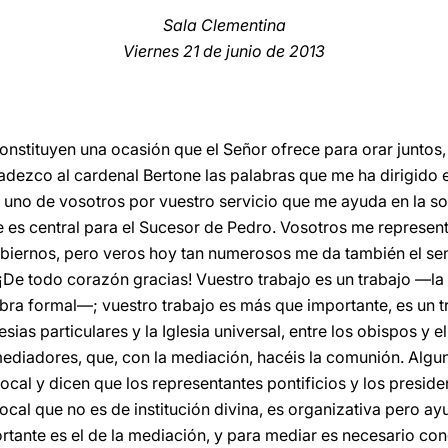
Sala Clementina
Viernes
21 de junio de 2013
constituyen una ocasión que el Señor ofrece para orar juntos,
adezco al cardenal Bertone las palabras que me ha dirigido
 uno de vosotros por vuestro servicio que me ayuda en la soli
 es central para el Sucesor de Pedro. Vosotros me representá
biernos, pero veros hoy tan numerosos me da también el sent
l. ¡De todo corazón gracias! Vuestro trabajo es un trabajo —l
bra formal—; vuestro trabajo es más que importante, es un tr
Iglesias particulares y la Iglesia universal, entre los obispos 
mediadores, que, con la mediación, hacéis la comunión. Algu
 local y dicen que los representantes pontificios y los presid
ocal que no es de institución divina, es organizativa pero ay
ortante es el de la mediación, y para mediar es necesario co