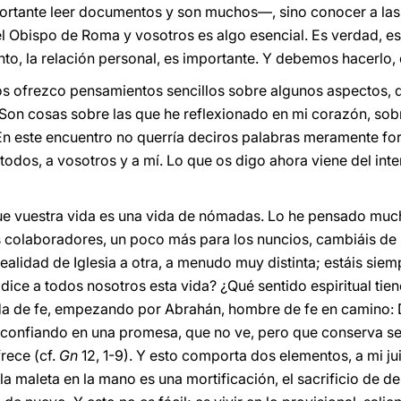
tante leer documentos y son muchos—, sino conocer a las 
el Obispo de Roma y vosotros es algo esencial. Es verdad, es
nto, la relación personal, es importante. Y debemos hacerlo, 
s ofrezco pensamientos sencillos sobre algunos aspectos, di
s. Son cosas sobre las que he reflexionado en mi corazón, s
En este encuentro no querría deciros palabras meramente fo
 todos, a vosotros y a mí. Lo que os digo ahora viene del inte
ue vuestra vida es una vida de nómadas. Lo he pensado muc
s colaboradores, un poco más para los nuncios, cambiáis de s
 realidad de Iglesia a otra, a menudo muy distinta; estáis sie
ice a todos nosotros esta vida? ¿Qué sentido espiritual tiene
ida de fe, empezando por Abrahán, hombre de fe en camino: D
ir, confiando en una promesa, que no ve, pero que conserva s
rece (cf.
Gn
12, 1-9). Y esto comporta dos elementos, a mi jui
a maleta en la mano es una mortificación, el sacrificio de d