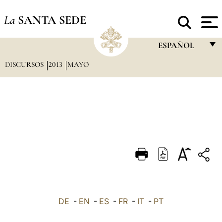
La
SANTA SEDE
ESPAÑOL
DISCURSOS
2013
MAYO
FRANÇAIS
ENGLISH
ITALIANO
PORTUGUÊS
ESPAÑOL
DEUTSCH
POLSKI
العربيّة
DE
-
EN
-
ES
-
FR
-
IT
-
PT
中文