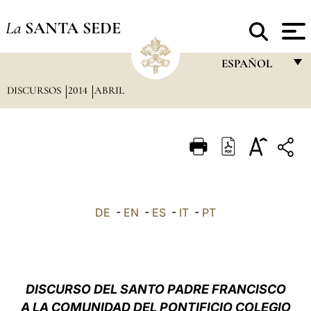
La
SANTA SEDE
ESPAÑOL
DISCURSOS
2014
ABRIL
FRANÇAIS
ENGLISH
ITALIANO
PORTUGUÊS
ESPAÑOL
DE
-
EN
-
ES
-
IT
-
PT
DEUTSCH
POLSKI
العربيّة
DISCURSO DEL SANTO PADRE FRANCISCO
A LA COMUNIDAD DEL PONTIFICIO COLEGIO
中文