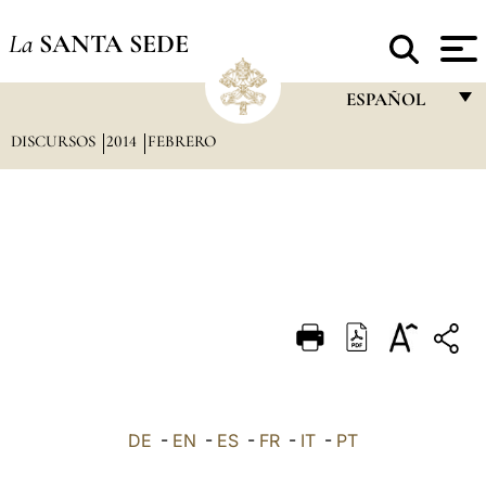
La
SANTA SEDE
ESPAÑOL
DISCURSOS
2014
FEBRERO
FRANÇAIS
ENGLISH
ITALIANO
PORTUGUÊS
ESPAÑOL
DEUTSCH
POLSKI
العربيّة
DE
-
EN
-
ES
-
FR
-
IT
-
PT
中文