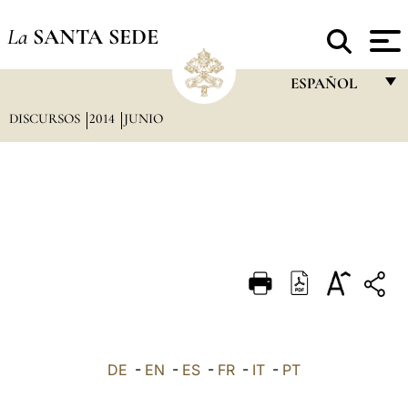
La
SANTA SEDE
ESPAÑOL
DISCURSOS
2014
JUNIO
FRANÇAIS
ENGLISH
ITALIANO
PORTUGUÊS
ESPAÑOL
DEUTSCH
POLSKI
العربيّة
DE
-
EN
-
ES
-
FR
-
IT
-
PT
中文