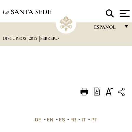
La
SANTA SEDE
ESPAÑOL
DISCURSOS
2015
FEBRERO
FRANÇAIS
ENGLISH
ITALIANO
PORTUGUÊS
ESPAÑOL
DEUTSCH
POLSKI
العربيّة
DE
-
EN
-
ES
-
FR
-
IT
-
PT
中文