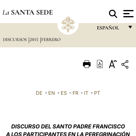
La
SANTA SEDE
ESPAÑOL
DISCURSOS
2015
FEBRERO
FRANÇAIS
ENGLISH
ITALIANO
PORTUGUÊS
ESPAÑOL
DE
-
EN
-
ES
-
FR
-
IT
-
PT
DEUTSCH
POLSKI
العربيّة
DISCURSO DEL SANTO PADRE FRANCISCO
A LOS PARTICIPANTES EN LA PEREGRINACIÓN
中文