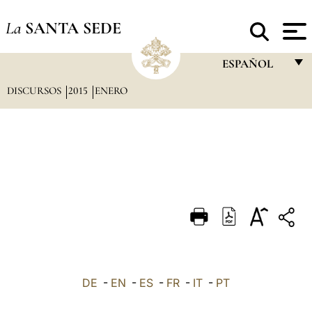
La
SANTA SEDE
ESPAÑOL
DISCURSOS
2015
ENERO
FRANÇAIS
ENGLISH
ITALIANO
PORTUGUÊS
ESPAÑOL
DEUTSCH
POLSKI
العربيّة
DE
-
EN
-
ES
-
FR
-
IT
-
PT
中文