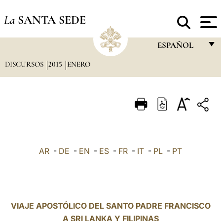
La
SANTA SEDE
ESPAÑOL
DISCURSOS
2015
ENERO
FRANÇAIS
ENGLISH
ITALIANO
PORTUGUÊS
ESPAÑOL
AR
-
DE
-
EN
-
ES
-
FR
-
IT
-
PL
-
PT
DEUTSCH
POLSKI
العربيّة
VIAJE APOSTÓLICO DEL SANTO PADRE FRANCISCO
A SRI LANKA Y FILIPINAS
中文