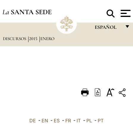
La
SANTA SEDE
ESPAÑOL
DISCURSOS
2015
ENERO
FRANÇAIS
ENGLISH
ITALIANO
PORTUGUÊS
ESPAÑOL
DEUTSCH
POLSKI
العربيّة
DE
-
EN
-
ES
-
FR
-
IT
-
PL
-
PT
中文