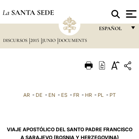
La
SANTA SEDE
ESPAÑOL
DISCURSOS
2015
JUNIO
DOCUMENTS
FRANÇAIS
ENGLISH
ITALIANO
PORTUGUÊS
ESPAÑOL
AR
-
DE
-
EN
-
ES
-
FR
-
HR
-
PL
-
PT
DEUTSCH
POLSKI
العربيّة
VIAJE APOSTÓLICO DEL SANTO PADRE FRANCISCO
A SARAJEVO (BOSNIA Y HERZEGOVINA)
中文