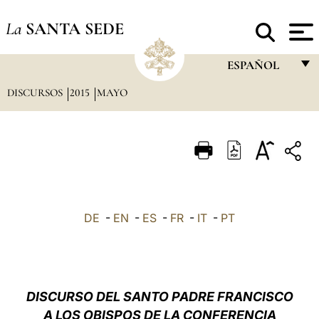
La
SANTA SEDE
ESPAÑOL
DISCURSOS
2015
MAYO
FRANÇAIS
ENGLISH
ITALIANO
PORTUGUÊS
ESPAÑOL
DE
-
EN
-
ES
-
FR
-
IT
-
PT
DEUTSCH
POLSKI
العربيّة
DISCURSO DEL SANTO PADRE FRANCISCO
A LOS OBISPOS DE LA CONFERENCIA
中文