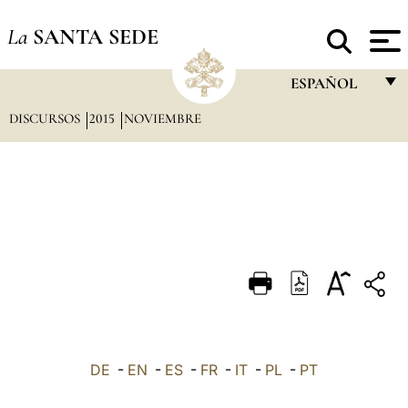
La
SANTA SEDE
ESPAÑOL
DISCURSOS
2015
NOVIEMBRE
FRANÇAIS
ENGLISH
ITALIANO
PORTUGUÊS
ESPAÑOL
DEUTSCH
POLSKI
العربيّة
DE
-
EN
-
ES
-
FR
-
IT
-
PL
-
PT
中文