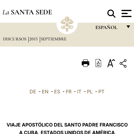
La
SANTA SEDE
ESPAÑOL
DISCURSOS
2015
SEPTIEMBRE
FRANÇAIS
ENGLISH
ITALIANO
PORTUGUÊS
ESPAÑOL
DE
-
EN
-
ES
-
FR
-
IT
-
PL
-
PT
DEUTSCH
POLSKI
العربيّة
VIAJE APOSTÓLICO DEL SANTO PADRE FRANCISCO
A CUBA, ESTADOS UNIDOS DE AMÉRICA
中文