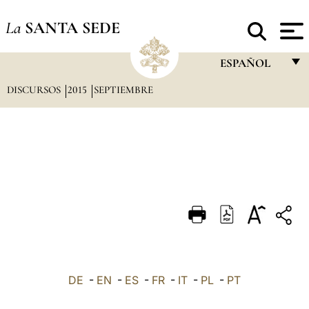
La
SANTA SEDE
ESPAÑOL
DISCURSOS
2015
SEPTIEMBRE
FRANÇAIS
ENGLISH
ITALIANO
PORTUGUÊS
ESPAÑOL
DEUTSCH
POLSKI
العربيّة
DE
-
EN
-
ES
-
FR
-
IT
-
PL
-
PT
中文