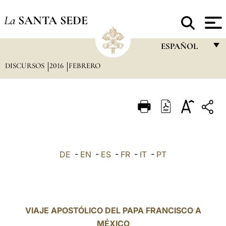
La
SANTA SEDE
ESPAÑOL
DISCURSOS
2016
FEBRERO
FRANÇAIS
ENGLISH
ITALIANO
PORTUGUÊS
ESPAÑOL
DE
-
EN
-
ES
-
FR
-
IT
-
PT
DEUTSCH
POLSKI
العربيّة
VIAJE APOSTÓLICO DEL PAPA FRANCISCO A
MÉXICO
中文