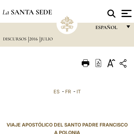
La
SANTA SEDE
ESPAÑOL
DISCURSOS
2016
JULIO
FRANÇAIS
ENGLISH
ITALIANO
PORTUGUÊS
ESPAÑOL
ES
-
FR
-
IT
DEUTSCH
POLSKI
العربيّة
VIAJE APOSTÓLICO DEL SANTO PADRE FRANCISCO
A POLONIA
中文