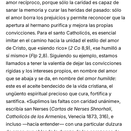
amor recíproco, porque sólo la caridad es capaz de
sanar la memoria y curar las heridas del pasado: sólo
el amor borra los prejuicios y permite reconocer que la
apertura al hermano purifica y mejora las propias
convicciones. Para el santo Catholicós, es esencial
imitar en el camino hacia la unidad el estilo del amor
de Cristo, que «siendo rico» (
2
Co
8,9), «se humilló a
sí mismo» (
Flp
2,8). Siguiendo su ejemplo, estamos
llamados a tener la valentía de dejar las convicciones
rígidas y los intereses propios, en nombre del amor
que se abaja y se da, en nombre del
amor humilde
:
este es el aceite bendecido de la vida cristiana, el
ungüento espiritual precioso que cura, fortifica y
santifica. «Suplimos las faltas con caridad unánime»,
escribía san Nerses (
Cartas de Nerses Shnorhali
,
Catholicós de los Armenios
, Venecia 1873, 316), e
incluso —hacía entender— con una particular dulzura