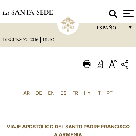
La
SANTA SEDE
ESPAÑOL
DISCURSOS
2016
JUNIO
FRANÇAIS
ENGLISH
ITALIANO
PORTUGUÊS
ESPAÑOL
AR
-
DE
-
EN
-
ES
-
FR
-
HY
-
IT
-
PT
DEUTSCH
POLSKI
العربيّة
VIAJE APOSTÓLICO DEL SANTO PADRE FRANCISCO
A ARMENIA
中文