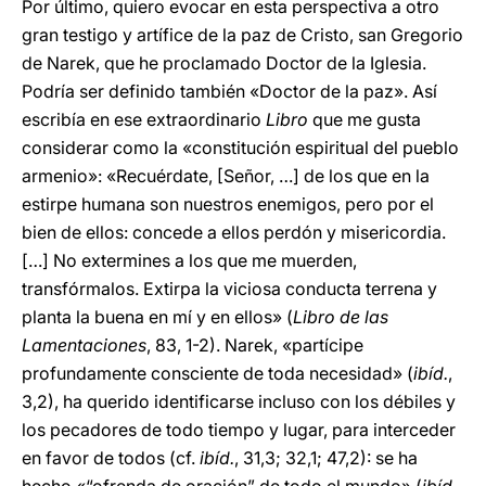
Por último, quiero evocar en esta perspectiva a otro
gran testigo y artífice de la paz de Cristo, san Gregorio
de Narek, que he proclamado Doctor de la Iglesia.
Podría ser definido también «Doctor de la paz». Así
escribía en ese extraordinario
Libro
que me gusta
considerar como la «constitución espiritual del pueblo
armenio»: «Recuérdate, [Señor, …] de los que en la
estirpe humana son nuestros enemigos, pero por el
bien de ellos: concede a ellos perdón y misericordia.
[…] No extermines a los que me muerden,
transfórmalos. Extirpa la viciosa conducta terrena y
planta la buena en mí y en ellos» (
Libro de las
Lamentaciones
, 83, 1-2). Narek, «partícipe
profundamente consciente de toda necesidad» (
ibíd.
,
3,2), ha querido identificarse incluso con los débiles y
los pecadores de todo tiempo y lugar, para interceder
en favor de todos (cf.
ibíd.
, 31,3; 32,1; 47,2): se ha