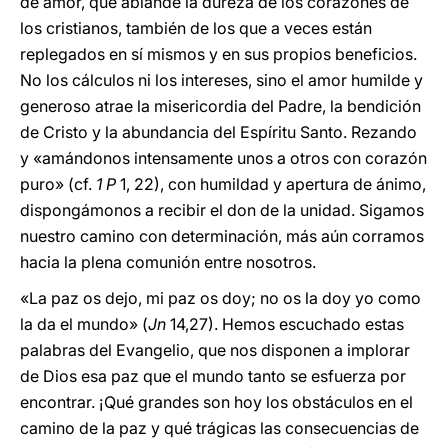
de amor, que ablande la dureza de los corazones de
los cristianos, también de los que a veces están
replegados en sí mismos y en sus propios beneficios.
No los cálculos ni los intereses, sino el amor humilde y
generoso atrae la misericordia del Padre, la bendición
de Cristo y la abundancia del Espíritu Santo. Rezando
y «amándonos intensamente unos a otros con corazón
puro» (cf.
1 P
1, 22), con humildad y apertura de ánimo,
dispongámonos a recibir el don de la unidad. Sigamos
nuestro camino con determinación, más aún corramos
hacia la plena comunión entre nosotros.
«La paz os dejo, mi paz os doy; no os la doy yo como
la da el mundo» (
Jn
14,27). Hemos escuchado estas
palabras del Evangelio, que nos disponen a implorar
de Dios esa paz que el mundo tanto se esfuerza por
encontrar. ¡Qué grandes son hoy los obstáculos en el
camino de la paz y qué trágicas las consecuencias de