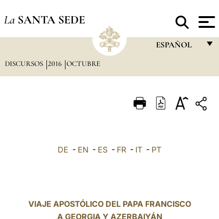
La
SANTA SEDE
ESPAÑOL
DISCURSOS
2016
OCTUBRE
FRANÇAIS
ENGLISH
ITALIANO
PORTUGUÊS
ESPAÑOL
DE
-
EN
-
ES
-
FR
-
IT
-
PT
DEUTSCH
POLSKI
العربيّة
VIAJE APOSTÓLICO DEL PAPA FRANCISCO
A GEORGIA Y AZERBAIYÁN
中文