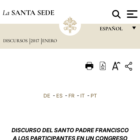
La
SANTA SEDE
ESPAÑOL
DISCURSOS
2017
ENERO
FRANÇAIS
ENGLISH
ITALIANO
PORTUGUÊS
ESPAÑOL
DE
-
ES
-
FR
-
IT
-
PT
DEUTSCH
POLSKI
العربيّة
DISCURSO DEL SANTO PADRE FRANCISCO
A LOS PARTICIPANTES EN UN CONGRESO
中文