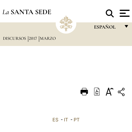
La
SANTA SEDE
ESPAÑOL
DISCURSOS
2017
MARZO
FRANÇAIS
ENGLISH
ITALIANO
PORTUGUÊS
ESPAÑOL
DEUTSCH
POLSKI
العربيّة
ES
-
IT
-
PT
中文