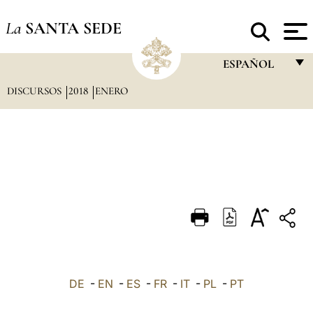
La
SANTA SEDE
ESPAÑOL
DISCURSOS
2018
ENERO
FRANÇAIS
ENGLISH
ITALIANO
PORTUGUÊS
ESPAÑOL
DEUTSCH
POLSKI
العربيّة
DE
-
EN
-
ES
-
FR
-
IT
-
PL
-
PT
中文