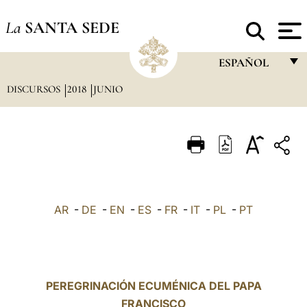
La
SANTA SEDE
ESPAÑOL
DISCURSOS
2018
JUNIO
FRANÇAIS
ENGLISH
ITALIANO
PORTUGUÊS
ESPAÑOL
AR
-
DE
-
EN
-
ES
-
FR
-
IT
-
PL
-
PT
DEUTSCH
POLSKI
العربيّة
PEREGRINACIÓN ECUMÉNICA DEL PAPA
FRANCISCO
中文