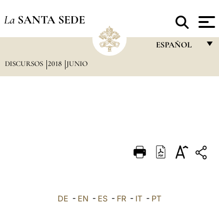
La
SANTA SEDE
ESPAÑOL
DISCURSOS
2018
JUNIO
FRANÇAIS
ENGLISH
ITALIANO
PORTUGUÊS
ESPAÑOL
DEUTSCH
POLSKI
العربيّة
DE
-
EN
-
ES
-
FR
-
IT
-
PT
中文