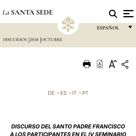
La
SANTA SEDE
ESPAÑOL
DISCURSOS
2018
OCTUBRE
FRANÇAIS
ENGLISH
ITALIANO
PORTUGUÊS
ESPAÑOL
DE
-
ES
-
IT
-
PT
DEUTSCH
POLSKI
العربيّة
DISCURSO DEL SANTO PADRE FRANCISCO
A LOS PARTICIPANTES EN EL IV SEMINARIO
中文