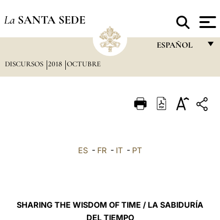
La
SANTA SEDE
ESPAÑOL
DISCURSOS
2018
OCTUBRE
FRANÇAIS
ENGLISH
ITALIANO
PORTUGUÊS
ESPAÑOL
ES
-
FR
-
IT
-
PT
DEUTSCH
POLSKI
العربيّة
SHARING THE WISDOM OF TIME / LA SABIDURÍA
DEL TIEMPO
中文