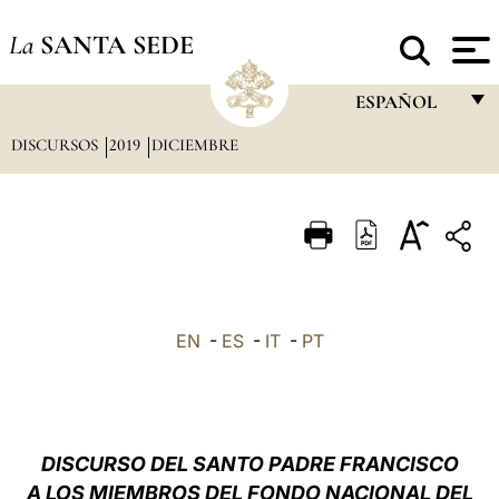
La
SANTA SEDE
ESPAÑOL
DISCURSOS
2019
DICIEMBRE
FRANÇAIS
ENGLISH
ITALIANO
PORTUGUÊS
ESPAÑOL
EN
-
ES
-
IT
-
PT
DEUTSCH
POLSKI
العربيّة
DISCURSO DEL SANTO PADRE FRANCISCO
A LOS MIEMBROS DEL FONDO NACIONAL DEL
中文