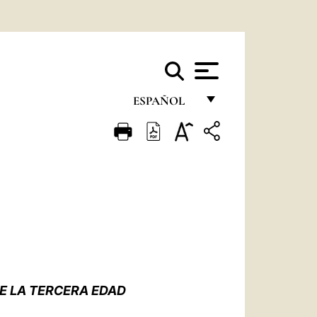
ESPAÑOL
FRANÇAIS
ENGLISH
ITALIANO
PORTUGUÊS
ESPAÑOL
DEUTSCH
E LA TERCERA EDAD
POLSKI