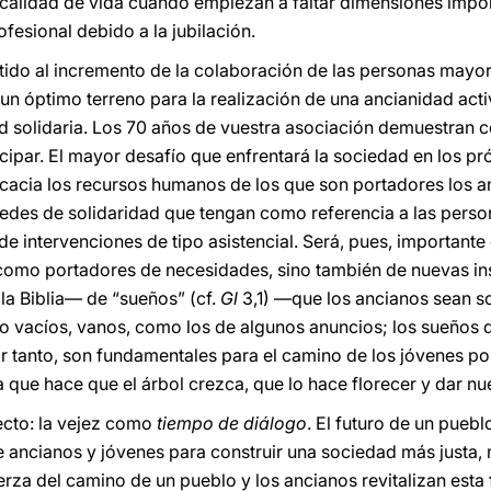
 calidad de vida cuando empiezan a faltar dimensiones impor
fesional debido a la jubilación.
tido al incremento de la colaboración de las personas mayore
un óptimo terreno para la realización de una ancianidad acti
 solidaria. Los 70 años de vuestra asociación demuestran
cipar. El mayor desafío que enfrentará la sociedad en los pr
cacia los recursos humanos de los que son portadores los a
rio redes de solidaridad que tengan como referencia a las pe
de intervenciones de tipo asistencial. Será, pues, important
omo portadores de necesidades, sino también de nuevas in
 Biblia― de “sueños” (cf.
Gl
3,1) ―que los ancianos sean s
o vacíos, vanos, como los de algunos anuncios; los sueños d
tanto, son fundamentales para el camino de los jóvenes por
 que hace que el árbol crezca, que lo hace florecer y dar nu
ecto: la vejez como
tiempo de diálogo
. El futuro de un pue
e ancianos y jóvenes para construir una sociedad más justa, 
uerza del camino de un pueblo y los ancianos revitalizan esta