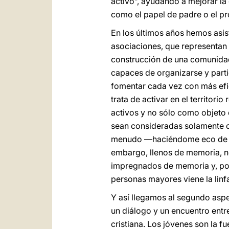
activo”, ayudando a mejorar la
como el papel de padre o el pro
En los últimos años hemos asis
asociaciones, que representan 
construcción de una comunidad
capaces de organizarse y parti
fomentar cada vez con más efi
trata de activar en el territo
activos y no sólo como objeto 
sean consideradas solamente c
menudo ―haciéndome eco de la
embargo, llenos de memoria, n
impregnados de memoria y, por 
personas mayores viene la linfa
Y así llegamos al segundo asp
un diálogo y un encuentro entr
cristiana. Los jóvenes son la f