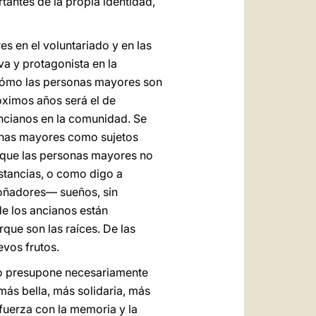
tantes de la propia identidad,
s en el voluntariado y en las
va y protagonista en la
 cómo las personas mayores son
óximos años será el de
ncianos en la comunidad. Se
rsonas mayores como sujetos
e que las personas mayores no
stancias, o como digo a
oñadores― sueños, sin
e los ancianos están
que son las raíces. De las
evos frutos.
blo presupone necesariamente
más bella, más solidaria, más
 fuerza con la memoria y la