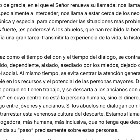
o de gracia, en el que el Señor renueva su llamada: nos llama
especialmente a interceder; nos llama a estar cerca de los nec
única y especial para comprender las situaciones más probl
s fuerte, ¡es poderosa! A los abuelos, que han recibido la ben
ía una gran tarea: transmitir la experiencia de la vida, la hist
z como el tiempo del don y el tiempo del diálogo, se contras
lido, dependiente, aislado, asediado por los miedos, dejado 
l social. Al mismo tiempo, se evita centrar la atención gener
pié en los recursos y el potencial de las personas mayores
s porque no tienen trabajo, y se descarta a los ancianos con
”, en cuyo centro no está la persona humana, sino el dinero.
o entre jóvenes y ancianos. Si los abuelos no dialogan con l
arrestar esta venenosa cultura del descarte. Estamos llama
ogedora, más humana, más inclusiva, que no tenga que desca
mida su “paso” precisamente sobre estas personas.