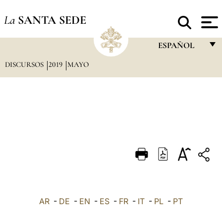
La
SANTA SEDE
ESPAÑOL
DISCURSOS
2019
MAYO
FRANÇAIS
ENGLISH
ITALIANO
PORTUGUÊS
ESPAÑOL
DEUTSCH
POLSKI
العربيّة
AR
-
DE
-
EN
-
ES
-
FR
-
IT
-
PL
-
PT
中文