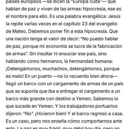
países europeos ―se dicen la “Europa culta”― que
hablan de paz y viven de las armas: hipocresía, ese es
el nombre para ello. Es una palabra evangélica: Jesús
la repite varias veces en el capítulo 23 del evangelio
de Mateo. Debemos poner fin a esta hipocresía. Que
una nación tenga el valor de decir: “No puedo hablar
de paz, porque mi economía se lucra de la fabricación
de armas”. Sin insultar ni ensuciar ese país, sino
hablando como hermanos, la hermandad humana:
¡Detengámonos, muchachos, detengámonos, porque
es malo! En un puerto ―no lo recuerdo bien ahora―
llegó un barco con un cargamento de armas de un país
que se suponía que iba a entregar el cargamento a un
barco más grande con destino a Yemen. Sabemos lo
que sucede en Yemen. Y los trabajadores portuarios
dijeron: “No”. ¡Hicieron bien! Y el barco regresó a casa.
Es un caso, pero nos enseña cómo comportarnos ante
esto. La paz es muy frágil, muy débil hoy día, pero no