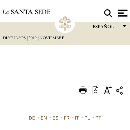
La
SANTA SEDE
ESPAÑOL
DISCURSOS
2019
NOVIEMBRE
FRANÇAIS
ENGLISH
ITALIANO
PORTUGUÊS
ESPAÑOL
DEUTSCH
POLSKI
العربيّة
DE
-
EN
-
ES
-
FR
-
IT
-
PL
-
PT
中文