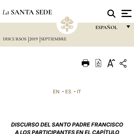
La
SANTA SEDE
ESPAÑOL
DISCURSOS
2019
SEPTIEMBRE
FRANÇAIS
ENGLISH
ITALIANO
PORTUGUÊS
ESPAÑOL
EN
-
ES
-
IT
DEUTSCH
POLSKI
العربيّة
DISCURSO DEL SANTO PADRE FRANCISCO
A LOS PARTICIPANTES EN EL CAPÍTULO
中文