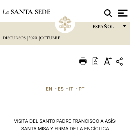
La
SANTA SEDE
ESPAÑOL
DISCURSOS
2020
OCTUBRE
FRANÇAIS
ENGLISH
ITALIANO
PORTUGUÊS
ESPAÑOL
EN
-
ES
-
IT
-
PT
DEUTSCH
POLSKI
العربيّة
VISITA DEL SANTO PADRE FRANCISCO A ASÍS:
SANTA MISA Y FIRMA DE LA ENCÍCLICA
中文