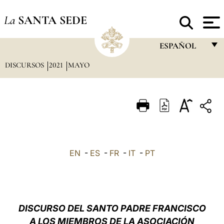
La
SANTA SEDE
ESPAÑOL
DISCURSOS
2021
MAYO
FRANÇAIS
ENGLISH
ITALIANO
PORTUGUÊS
ESPAÑOL
EN
-
ES
-
FR
-
IT
-
PT
DEUTSCH
POLSKI
العربيّة
DISCURSO DEL SANTO PADRE FRANCISCO
A LOS MIEMBROS DE LA ASOCIACIÓN
中文