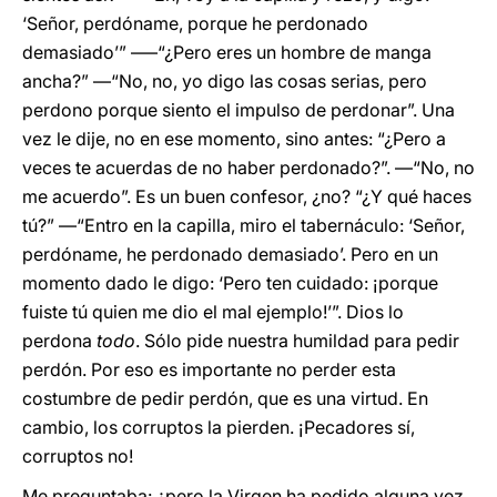
‘Señor, perdóname, porque he perdonado
demasiado’” –—“¿Pero eres un hombre de manga
ancha?” —“No, no, yo digo las cosas serias, pero
perdono porque siento el impulso de perdonar”. Una
vez le dije, no en ese momento, sino antes: “¿Pero a
veces te acuerdas de no haber perdonado?”. —“No, no
me acuerdo”. Es un buen confesor, ¿no? “¿Y qué haces
tú?” —“Entro en la capilla, miro el tabernáculo: ‘Señor,
perdóname, he perdonado demasiado’. Pero en un
momento dado le digo: ‘Pero ten cuidado: ¡porque
fuiste tú quien me dio el mal ejemplo!’”. Dios lo
perdona
todo
. Sólo pide nuestra humildad para pedir
perdón. Por eso es importante no perder esta
costumbre de pedir perdón, que es una virtud. En
cambio, los corruptos la pierden. ¡Pecadores sí,
corruptos no!
Me preguntaba: ¿pero la Virgen ha pedido alguna vez