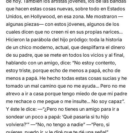
de hoy. También los artistas jóvenes, los de las bandas
que hacen estas cosas nuevas, sobre todo en Estados
Unidos, en Hollywood, en esa zona. Me mostraron —
algunas piezas— con estos jóvenes, algunos de los
cuales dicen que no creen ni en sus propias narices...
Hicieron la parábola del hijo pródigo: toda la historia
de un chico moderno, actual, que despilfarra el dinero
de su padre, que se mete en todos los vicios y al final,
hablando con un amigo, dice: “No estoy contento,
estoy triste, porque echo de menos a papá, echo de
menos a papá. He hecho todas estas cosas sucias y he
tomado un mal camino que no me ayuda... Pero no me
atrevo a ir a casa porque tengo miedo de que mi padre
me rechace o me pegue o me insulte... No soy capaz”.
Y éste le dice: —“¿Pero no tienes un amigo para ir a
sondear un poco a papá: ‘Qué pasaría si tu hijo
volviera?’” —“No, no tengo a nadie” —“Pero, si
quieres, puedo ir, y le diré que te dé una señal”