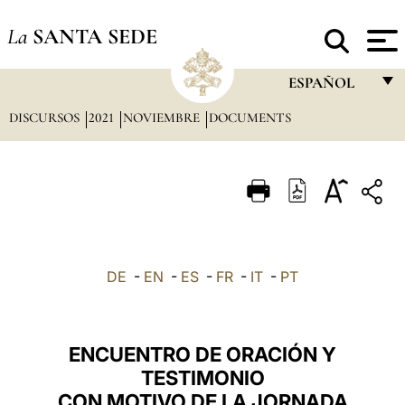
La
SANTA SEDE
ESPAÑOL
DISCURSOS
2021
NOVIEMBRE
DOCUMENTS
FRANÇAIS
ENGLISH
ITALIANO
PORTUGUÊS
ESPAÑOL
DE
-
EN
-
ES
-
FR
-
IT
-
PT
DEUTSCH
POLSKI
ENCUENTRO DE ORACIÓN Y
العربيّة
TESTIMONIO
CON MOTIVO DE LA JORNADA
中文