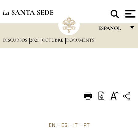
La
SANTA SEDE
ESPAÑOL
DISCURSOS
2021
OCTUBRE
DOCUMENTS
FRANÇAIS
ENGLISH
ITALIANO
PORTUGUÊS
ESPAÑOL
DEUTSCH
POLSKI
العربيّة
EN
-
ES
-
IT
-
PT
中文