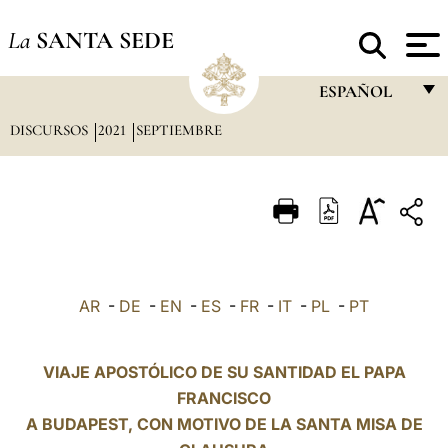
La
SANTA SEDE
ESPAÑOL
DISCURSOS
2021
SEPTIEMBRE
FRANÇAIS
ENGLISH
ITALIANO
PORTUGUÊS
ESPAÑOL
AR
-
DE
-
EN
-
ES
-
FR
-
IT
-
PL
-
PT
DEUTSCH
POLSKI
VIAJE APOSTÓLICO DE SU SANTIDAD EL PAPA
FRANCISCO
العربيّة
A BUDAPEST, CON MOTIVO DE LA SANTA MISA DE
中文