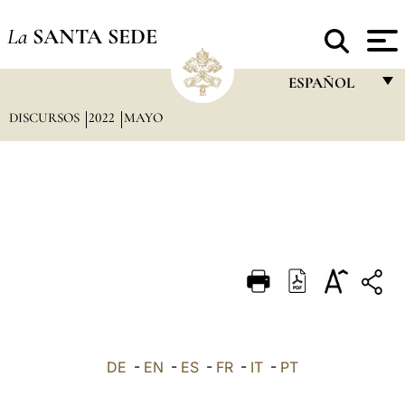
La
SANTA SEDE
ESPAÑOL
DISCURSOS
2022
MAYO
FRANÇAIS
ENGLISH
ITALIANO
PORTUGUÊS
ESPAÑOL
DEUTSCH
POLSKI
العربيّة
DE
-
EN
-
ES
-
FR
-
IT
-
PT
中文