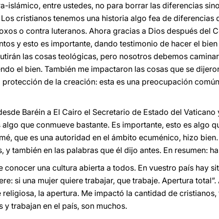
tra-islámico, entre ustedes, no para borrar las diferencias si
. Los cristianos tenemos una historia algo fea de diferencias
odoxos o contra luteranos. Ahora gracias a Dios después del 
ntos y esto es importante, dando testimonio de hacer el bien
scutirán las cosas teológicas, pero nosotros debemos camin
do el bien. También me impactaron las cosas que se dijero
a protección de la creación: esta es una preocupación común
esde Baréin a El Cairo el Secretario de Estado del Vaticano 
 algo que conmueve bastante. Es importante, esto es algo q
mé, que es una autoridad en el ámbito ecuménico, hizo bien. 
 y también en las palabras que él dijo antes. En resumen: ha
conocer una cultura abierta a todos. En vuestro país hay siti
e: si una mujer quiere trabajar, que trabaje. Apertura total”. 
 religiosa, la apertura. Me impactó la cantidad de cristianos, 
ís y trabajan en el país, son muchos.