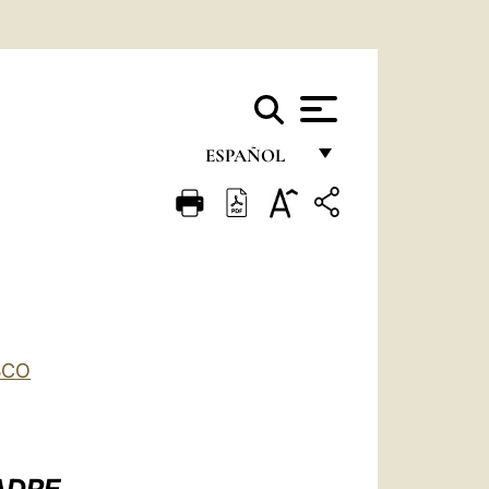
ESPAÑOL
FRANÇAIS
ENGLISH
ITALIANO
PORTUGUÊS
ESPAÑOL
SCO
DEUTSCH
POLSKI