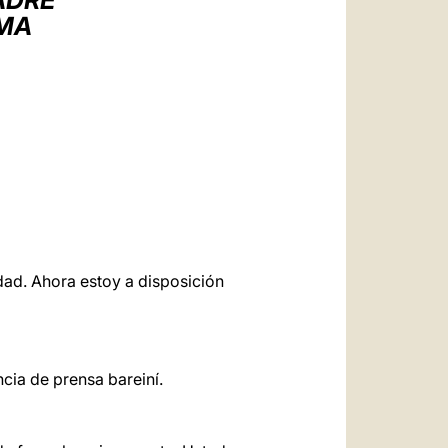
ADRE
العربيّة
OMA
中文
LATINE
dad. Ahora estoy a disposición
ncia de prensa bareiní.