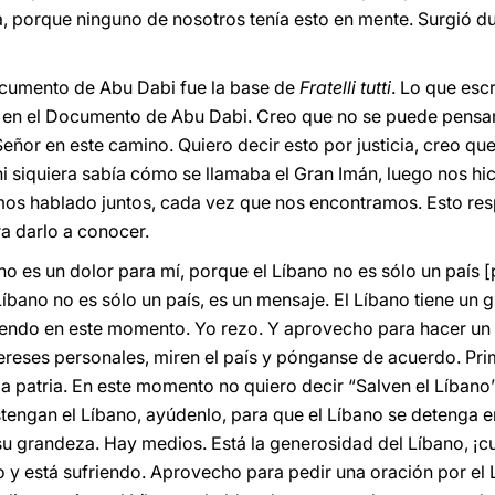
, porque ninguno de nosotros tenía esto en mente. Surgió d
ocumento de Abu Dabi fue la base de
Fratelli tutti
. Lo que esc
en el Documento de Abu Dabi. Creo que no se puede pensar 
eñor en este camino. Quiero decir esto por justicia, creo qu
ni siquiera sabía cómo se llamaba el Gran Imán, luego nos h
os hablado juntos, cada vez que nos encontramos. Esto res
ra darlo a conocer.
ano es un dolor para mí, porque el Líbano no es sólo un país 
íbano no es sólo un país, es un mensaje. El Líbano tiene un 
riendo en este momento. Yo rezo. Y aprovecho para hacer un 
tereses personales, miren el país y pónganse de acuerdo. Prim
 la patria. En este momento no quiero decir “Salven el Líban
stengan el Líbano, ayúdenlo, para que el Líbano se detenga 
su grandeza. Hay medios. Está la generosidad del Líbano, ¡c
so y está sufriendo. Aprovecho para pedir una oración por el