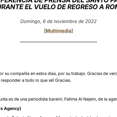
FERENCIA DE PRENSA DEL SANTO P
RANTE EL VUELO DE REGRESO A R
Domingo, 6 de noviembre de 2022
[
Multimedia
]
_____________________________________
r su compañía en estos días, por su trabajo. Gracias de ver
 responder a todo lo que sé! Gracias.
unta es de una periodista bareiní, Fatima Al Najem, de la age
ws Agency)