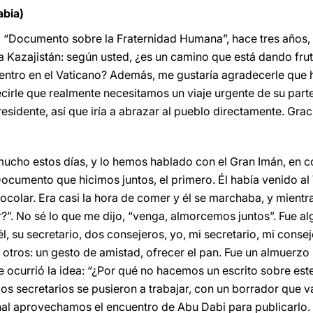
abia)
l “Documento sobre la Fraternidad Humana”, hace tres años, h
a Kazajistán: según usted, ¿es un camino que está dando fr
ntro en el Vaticano? Además, me gustaría agradecerle que h
irle que realmente necesitamos un viaje urgente de su part
esidente, así que iría a abrazar al pueblo directamente. Grac
ucho estos días, y lo hemos hablado con el Gran Imán, en có
umento que hicimos juntos, el primero. Él había venido al 
tocolar. Era casi la hora de comer y él se marchaba, y mientra
”. No sé lo que me dijo, “venga, almorcemos juntos”. Fue alg
l, su secretario, dos consejeros, yo, mi secretario, mi conse
 otros: un gesto de amistad, ofrecer el pan. Fue un almuerz
 le ocurrió la idea: “¿Por qué no hacemos un escrito sobre est
 secretarios se pusieron a trabajar, con un borrador que v
final aprovechamos el encuentro de Abu Dabi para publicarlo.