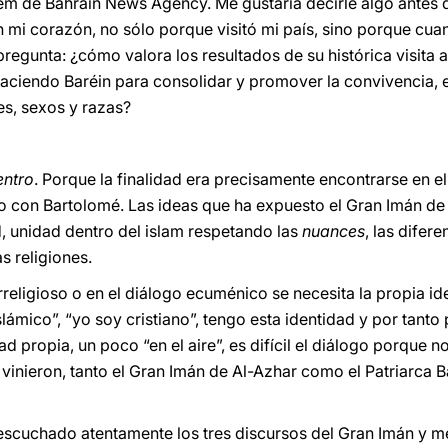
em de Bahrain News Agency. Me gustaría decirle algo antes 
 mi corazón, no sólo porque visitó mi país, sino porque cuan
egunta: ¿cómo valora los resultados de su histórica visita 
haciendo Baréin para consolidar y promover la convivencia, 
es, sexos y razas?
entro
. Porque la finalidad era precisamente encontrarse en el
o con Bartolomé. Las ideas que ha expuesto el Gran Imán de
, unidad dentro del islam respetando las
nuances
, las difer
as religiones.
erreligioso o en el diálogo ecuménico se necesita la propia i
slámico”, “yo soy cristiano”, tengo esta identidad y por tant
 propia, un poco “en el aire”, es difícil el diálogo porque no 
 vinieron, tanto el Gran Imán de Al-Azhar como el Patriarca 
 escuchado atentamente los tres discursos del Gran Imán y m