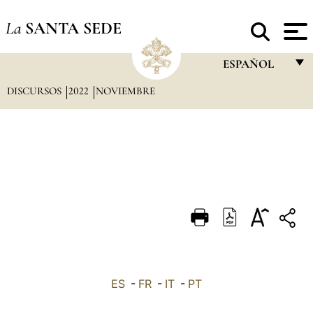
La
SANTA SEDE
ESPAÑOL
DISCURSOS
2022
NOVIEMBRE
FRANÇAIS
ENGLISH
ITALIANO
PORTUGUÊS
ESPAÑOL
DEUTSCH
POLSKI
العربيّة
ES
-
FR
-
IT
-
PT
中文