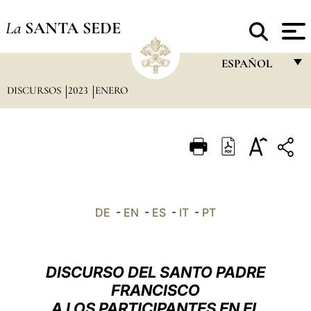
La
SANTA SEDE
ESPAÑOL
DISCURSOS
2023
ENERO
FRANÇAIS
ENGLISH
ITALIANO
PORTUGUÊS
ESPAÑOL
DE
-
EN
-
ES
-
IT
-
PT
DEUTSCH
POLSKI
DISCURSO DEL SANTO PADRE
العربيّة
FRANCISCO
A LOS PARTICIPANTES EN EL
中文