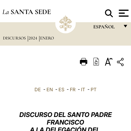
La
SANTA SEDE
ESPAÑOL
DISCURSOS
2024
ENERO
FRANÇAIS
ENGLISH
ITALIANO
PORTUGUÊS
ESPAÑOL
DE
-
EN
-
ES
-
FR
-
IT
-
PT
DEUTSCH
POLSKI
DISCURSO DEL SANTO PADRE
العربيّة
FRANCISCO
A LA DELEGACIÓN DEL
中文