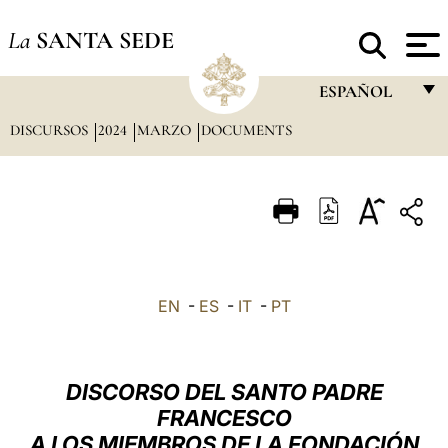
La
SANTA SEDE
ESPAÑOL
DISCURSOS
2024
MARZO
DOCUMENTS
FRANÇAIS
ENGLISH
ITALIANO
PORTUGUÊS
ESPAÑOL
EN
-
ES
-
IT
-
PT
DEUTSCH
POLSKI
DISCORSO DEL SANTO PADRE
العربيّة
FRANCESCO
A LOS MIEMBROS DE LA FONDACIÓN
中文