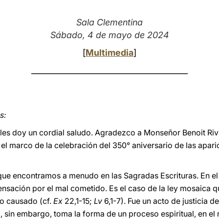
Sala Clementina
Sábado, 4 de mayo de 2024
[
Multimedia
]
________________________________________
s:
les doy un cordial saludo. Agradezco a Monseñor Benoit Rivi
n el marco de la celebración del 350° aniversario de las apar
que encontramos a menudo en las Sagradas Escrituras. En e
sación por el mal cometido. Es el caso de la ley mosaica qu
ño causado (cf.
Ex
22,1-15;
Lv
6,1-7). Fue un acto de justicia d
, sin embargo, toma la forma de un proceso espiritual, en el