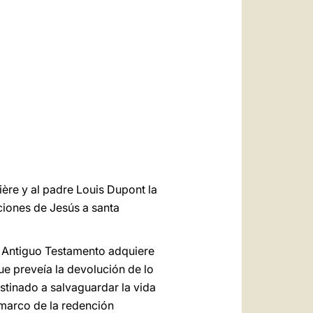
العربيّة
中文
LATINE
ère y al padre Louis Dupont la
iciones de Jesús a santa
l Antiguo Testamento adquiere
e preveía la devolución de lo
estinado a salvaguardar la vida
 marco de la redención