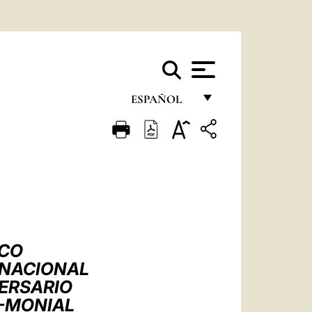
ESPAÑOL
FRANÇAIS
ENGLISH
ITALIANO
PORTUGUÊS
ESPAÑOL
SCO
DEUTSCH
RNACIONAL
VERSARIO
POLSKI
E-MONIAL