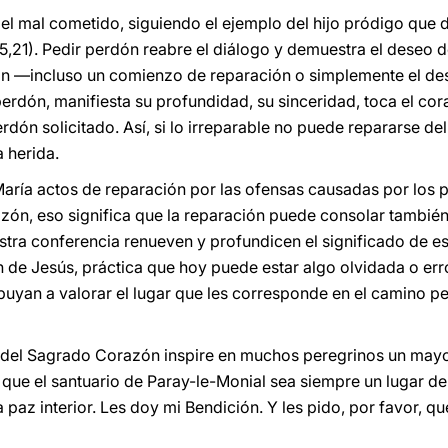
el mal cometido, siguiendo el ejemplo del hijo pródigo que 
5,21). Pedir perdón reabre el diálogo y demuestra el deseo de
ión —incluso un comienzo de reparación o simplemente el de
perdón, manifiesta su profundidad, su sinceridad, toca el co
perdón solicitado. Así, si lo irreparable no puede repararse d
 herida.
María actos de reparación por las ofensas causadas por los 
zón, eso significa que la reparación puede consolar tambié
estra conferencia renueven y profundicen el significado de e
 de Jesús, práctica que hoy puede estar algo olvidada o e
buyan a valorar el lugar que les corresponde en el camino p
 del Sagrado Corazón inspire en muchos peregrinos un mayo
 que el santuario de Paray-le-Monial sea siempre un lugar d
paz interior. Les doy mi Bendición. Y les pido, por favor, qu