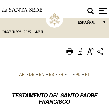
La
SANTA SEDE
ESPAÑOL
DISCURSOS
2025
ABRIL
FRANÇAIS
ENGLISH
ITALIANO
PORTUGUÊS
ESPAÑOL
AR
-
DE
-
EN
-
ES
-
FR
-
IT
-
PL
-
PT
DEUTSCH
POLSKI
TESTAMENTO DEL SANTO PADRE
العربيّة
FRANCISCO
中文