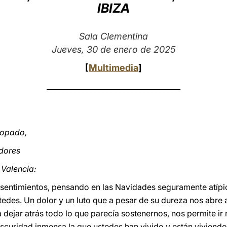
IBIZA
Sala Clementina
Jueves, 30 de enero de 2025
[
Multimedia
]
_________________________________
copado,
adores
 Valencia:
 sentimientos, pensando en las Navidades seguramente atípi
tedes. Un dolor y un luto que a pesar de su dureza nos abre 
dejar atrás todo lo que parecía sostenernos, nos permite ir 
scuridad inmensa la que ustedes han vivido y están viviendo