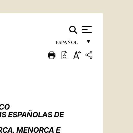
ESPAÑOL
FRANÇAIS
ENGLISH
ITALIANO
PORTUGUÊS
ESPAÑOL
SCO
DEUTSCH
IS ESPAÑOLAS DE
POLSKI
RCA, MENORCA E