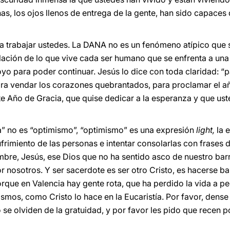
s, los ojos llenos de entrega de la gente, han sido capaces 
a trabajar ustedes. La DANA no es un fenómeno atípico qu
lación de lo que vive cada ser humano que se enfrenta a una 
o para poder continuar. Jesús lo dice con toda claridad: “
ra vendar los corazones quebrantados, para proclamar el añ
te Año de Gracia, que quise dedicar a la esperanza y que ust
a” no es “optimismo”, “optimismo” es una expresión
light,
la 
frimiento de las personas e intentar consolarlas con frases 
bre, Jesús, ese Dios que no ha sentido asco de nuestro barr
r nosotros. Y ser sacerdote es ser otro Cristo, es hacerse bar
orque en Valencia hay gente rota, que ha perdido la vida a p
smos, como Cristo lo hace en la Eucaristía. Por favor, dense 
no se olviden de la gratuidad, y por favor les pido que recen 