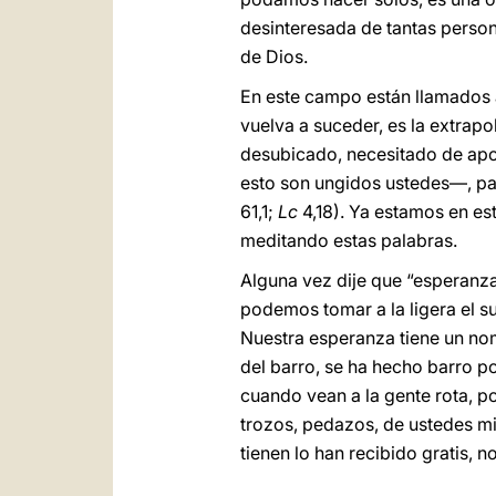
desinteresada de tantas persona
de Dios.
En este campo están llamados 
vuelva a suceder, es la extrapo
desubicado, necesitado de apoy
esto son ungidos ustedes—, pa
61,1;
Lc
4,18). Ya estamos en es
meditando estas palabras.
Alguna vez dije que “esperanz
podemos tomar a la ligera el su
Nuestra esperanza tiene un nom
del barro, se ha hecho barro po
cuando vean a la gente rota, p
trozos, pedazos, de ustedes mi
tienen lo han recibido gratis, 