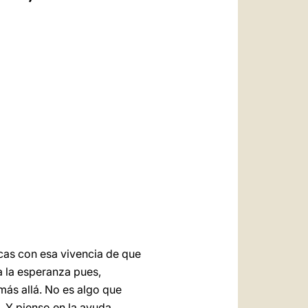
العربيّة
中文
LATINE
cas con esa vivencia de que
a la esperanza pues,
más allá. No es algo que
. Y pienso en la ayuda