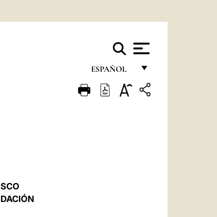
ESPAÑOL
FRANÇAIS
ENGLISH
ITALIANO
PORTUGUÊS
ESPAÑOL
DEUTSCH
ISCO
NDACIÓN
POLSKI