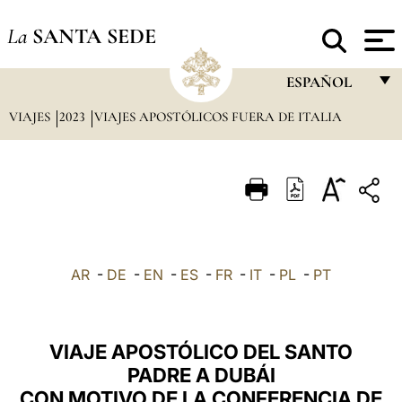
La
SANTA SEDE
ESPAÑOL
VIAJES
2023
VIAJES APOSTÓLICOS FUERA DE ITALIA
FRANÇAIS
ENGLISH
ITALIANO
PORTUGUÊS
ESPAÑOL
AR
-
DE
-
EN
-
ES
-
FR
-
IT
-
PL
-
PT
DEUTSCH
POLSKI
VIAJE APOSTÓLICO DEL SANTO
العربيّة
PADRE A DUBÁI
CON MOTIVO DE LA CONFERENCIA DE
中文