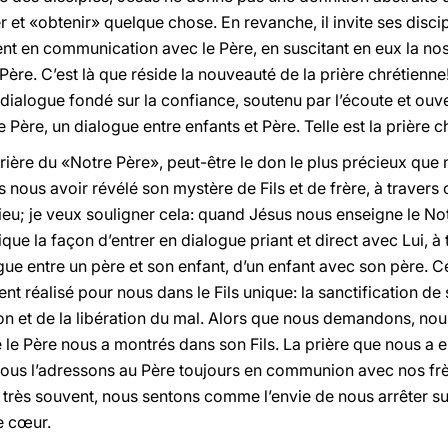
r et «obtenir» quelque chose. En revanche, il invite ses disci
ent en communication avec le Père, en suscitant en eux la nos
ère. C’est là que réside la nouveauté de la prière chrétienne!
dialogue fondé sur la confiance, soutenu par l’écoute et ouve
e Père, un dialogue entre enfants et Père. Telle est la prière c
prière du «Notre Père», peut-être le don le plus précieux que n
 nous avoir révélé son mystère de Fils et de frère, à travers c
ieu; je veux souligner cela: quand Jésus nous enseigne le Notr
ique la façon d’entrer en dialogue priant et direct avec Lui, à
logue entre un père et son enfant, d’un enfant avec son père
nt réalisé pour nous dans le Fils unique: la sanctification 
on et de la libération du mal. Alors que nous demandons, no
 le Père nous a montrés dans son Fils. La prière que nous a e
ous l’adressons au Père toujours en communion avec nos frères
ais très souvent, nous sentons comme l’envie de nous arrêter s
re cœur.