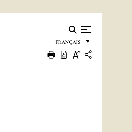
FRANÇAIS
FRANÇAIS
ENGLISH
ITALIANO
PORTUGUÊS
ESPAÑOL
DEUTSCH
POLSKI