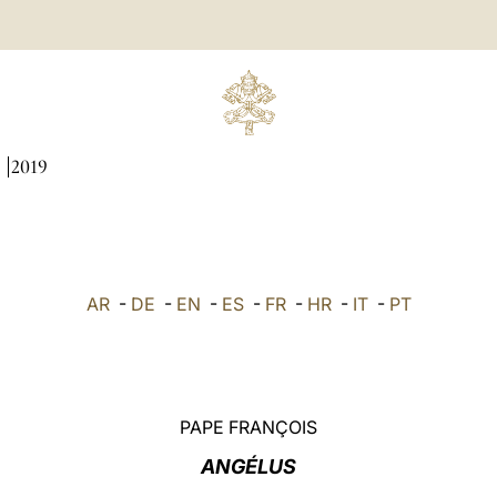
I
2019
AR
-
DE
-
EN
-
ES
-
FR
-
HR
-
IT
-
PT
PAPE FRANÇOIS
ANGÉLUS