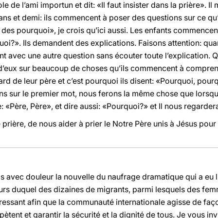
 de l’ami importun et dit: «Il faut insister dans la prière». Il 
is ans et demi: ils commencent à poser des questions sur ce q
 des pourquoi», je crois qu’ici aussi. Les enfants commencent
oi?». Ils demandent des explications. Faisons attention: q
ent avec une autre question sans écouter toute l’explication. Q
 d’eux sur beaucoup de choses qu’ils commencent à comprendr
gard de leur père et c’est pourquoi ils disent: «Pourquoi, pou
ns sur le premier mot, nous ferons la même chose que lorsque
: «Père, Père», et dire aussi: «Pourquoi?» et Il nous regarder
ère, de nous aider à prier le Notre Père unis à Jésus pour vi
ris avec douleur la nouvelle du naufrage dramatique qui a eu l
urs duquel des dizaines de migrants, parmi lesquels des fem
pressant afin que la communauté internationale agisse de faço
pètent et garantir la sécurité et la dignité de tous. Je vous in