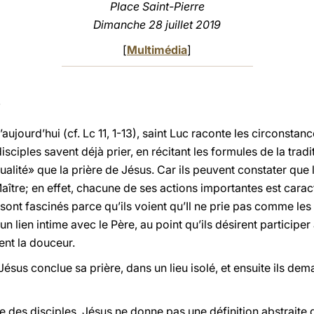
Place Saint-Pierre
Dimanche 28 juillet 2019
[
Multimédia
]
ujourd’hui (cf. Lc 11, 1-13), saint Luc raconte les circonstan
sciples savent déjà prier, en récitant les formules de la tradit
alité» que la prière de Jésus. Car ils peuvent constater que 
 Maître; en effet, chacune de ses actions importantes est car
 sont fascinés parce qu’ils voient qu’Il ne prie pas comme les
un lien intime avec le Père, au point qu’ils désirent particip
ent la douceur.
e Jésus conclue sa prière, dans un lieu isolé, et ensuite ils d
e des disciples, Jésus ne donne pas une définition abstraite d