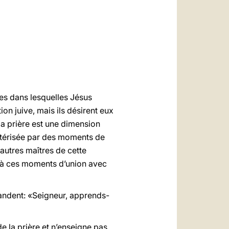
العربيّة
中文
LATINE
ces dans lesquelles Jésus
ion juive, mais ils désirent eux
la prière est une dimension
actérisée par des moments de
 autres maîtres de cette
er à ces moments d’union avec
emandent: «Seigneur, apprends-
e la prière et n’enseigne pas