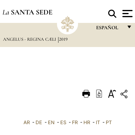
La
SANTA SEDE
ESPAÑOL
ANGELUS - REGINA CÆLI
2019
FRANÇAIS
ENGLISH
ITALIANO
PORTUGUÊS
ESPAÑOL
DEUTSCH
POLSKI
العربيّة
AR
-
DE
-
EN
-
ES
-
FR
-
HR
-
IT
-
PT
中文