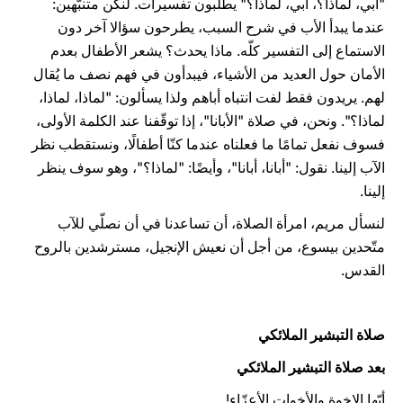
"أبي، لماذا؟، أبي، لماذا؟" يطلبون تفسيرات. لنكن متنبّهين:
عندما يبدأ الأب في شرح السبب، يطرحون سؤالا آخر دون
الاستماع إلى التفسير كلّه. ماذا يحدث؟ يشعر الأطفال بعدم
الأمان حول العديد من الأشياء، فيبدأون في فهم نصف ما يُقال
لهم. يريدون فقط لفت انتباه أباهم ولذا يسألون: "لماذا، لماذا،
لماذا؟". ونحن، في صلاة "الأبانا"، إذا توقّفنا عند الكلمة الأولى،
فسوف نفعل تمامًا ما فعلناه عندما كنّا أطفالًا، ونستقطب نظر
الآب إلينا. نقول: "أبانا، أبانا"، وأيضًا: "لماذا؟"، وهو سوف ينظر
إلينا.
لنسأل مريم، امرأة الصلاة، أن تساعدنا في أن نصلّي للآب
متّحدين بيسوع، من أجل أن نعيش الإنجيل، مسترشدين بالروح
القدس.
صلاة التبشير الملائكي
بعد صلاة التبشير الملائكي
أيّها الإخوة والأخوات الأعزّاء!