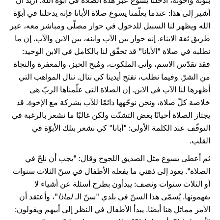
بنوّته وأخوّته، أدخلنا يسوع عبر هذه الصلاة في أبوّة الله؛ أريد أن
أشير إلى هذا: عندما يعلّمنا يسوع صلاة الأبانا فإنه يدخلنا في أبوّة
الله ويظهر لنا السبيل للدخول في حوار مصلّي ومباشر معه، عبر
طريق ثقة الابناء. إنه حوار بين الآب وابنه، بين الابن والآب. إن ما
نطلبه في صلاة "الأبانا" قد تحقّق لنا بالكامل في الابن الوحيد:
فقد تقدّس الاسم، وأتى الملكوت، ومُنِح الخبز، والمغفرة والنجاة
من الشرّ. وفيما نطلب، نفتح أيدينا كي ننال. ننال المواهب التي
أظهرها لنا الآب في الابن. إن الصلاة التي علّمناها الربّ هي
خلاصة كلّ صلاة، ونحن نوجّهها دائمًا للآب بشركة مع الإخوة. قد
يجتاز الصلاة أحيانًا بعض التشتّت ولكن غالبًا ما نشعر بالرغبة في
التوقّف عند الكلمة الأولى: "أبانا" كي نشعر بتلك الأبوّة في
القلب.
ثم أعطى يسوع مثل الصديق اللجوج وقال: "يجب أن نلحّ في
الصلاة". يعود إلى ذهني ما يفعله الأطفال في سنّ الثلاث سنوات
أو الثلاث سنوات ونصف: يبدأون بطرح أسئلة عن أشياء لا
يفهمونها. يُسمّى هذا السنّ في بلدي "سنّ الـ
لماذا
"، وأعتقد أن
الأمر مماثل هنا أيضًا. يبدأ الأطفال في النظر إلى أبيهم ويقولون: