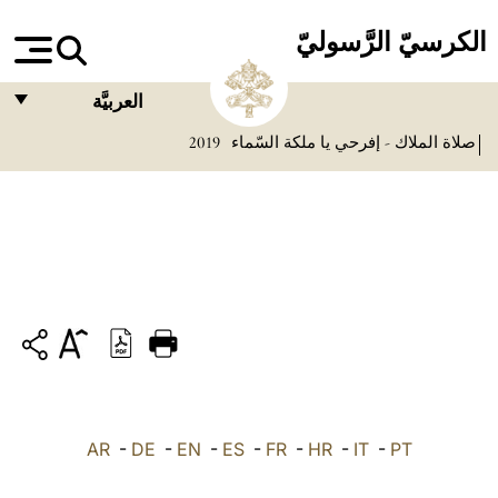
الكرسيّ الرَّسوليّ
العربيَّة
صلاة الملاك - إفرحي يا ملكة السّماء
2019
FRANÇAIS
ENGLISH
ITALIANO
PORTUGUÊS
ESPAÑOL
DEUTSCH
POLSKI
PT
-
IT
-
HR
-
FR
-
ES
-
EN
-
DE
-
العربيّة
AR
中文