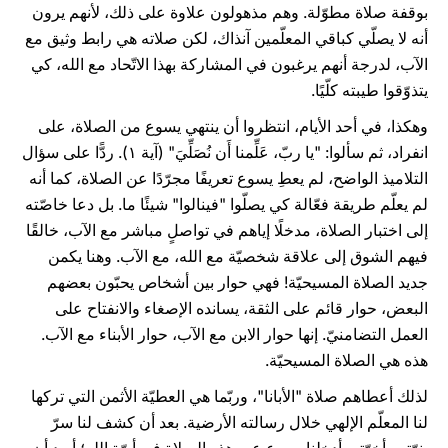
بوقفة صلاة مطوّلة. وهم مذهولون علاوة على ذلك، لأنهم يرون
أنه لا يصلّي كباقي المعلّمين آنذاك، لكن صلاته هي رابط وثيق مع
الآب، لدرجة أنهم يرغبون في المشاركة بهذا الاتّحاد مع الله، كي
يتذوّقوا طيبته كلّيًا.
وهكذا، في أحد الأيام، انتظروا أن ينتهي يسوع من الصلاة، على
انفراد، ثم سألوا: "يا ربّ، عَلِّمنا أَن نُصَلِّيَ" (آية ١). ردًّا على سؤال
التلاميذ الواضح، لم يعطِ يسوع تعريفًا مجرّدًا عن الصلاة، كما أنه
لم يعلّم طريقة فعّالة كي يصلّوا "فينالوا" شيئًا ما. بل دعا خاصّته
إلى اختبار الصلاة، مدخلًا إياهم في تواصلٍ مباشر مع الآب، خالقًا
فيهم الشوق إلى علاقة شخصيّة مع الله، مع الآب. وهنا يكمن
جديد الصلاة المسيحيّة! فهي حوار بين أشخاص يحبّون بعضهم
البعض، حوار قائم على الثقة، يسانده الإصغاء والانفتاح على
العمل التضامنيّ. إنها حوار الابن مع الآب، حوار الأبناء مع الآب.
هذه هي الصلاة المسيحيّة.
لذلك أعطاهم صلاة "الأبانا"، وربّما هي العطيّة الأثمن التي تركها
لنا المعلّم الإلهي خلال رسالته الأرضية. بعد أن كشف لنا سرّ