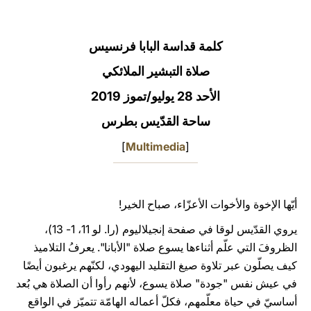
LATINE
كلمة قداسة البابا فرنسيس
صلاة التبشير الملائكي
الأحد 28 يوليو/تموز 2019
ساحة القدّيس بطرس
]
Multimedia
[
أيّها الإخوة والأخوات الأعزّاء، صباح الخير!
يروي القدّيس لوقا في صفحة إنجيلاليوم (را. لو 11، 1- 13)،
الظروفَ التي علّم أثناءها يسوع صلاة "الأبانا". يعرفُ التلاميذ
كيف يصلّون عبر تلاوة صيغ التقليد اليهودي، لكنّهم يرغبون أيضًا
في عيش نفس "جودة" صلاة يسوع، لأنهم رأوا أن الصلاة هي بُعد
أساسيّ في حياة معلّمهم، فكلّ أعماله الهامّة تتميّز في الواقع