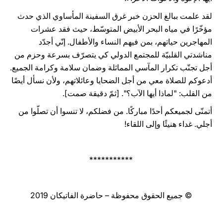
لقد علمت ببالغ الحزن خبر غرق السفينة المأساوي الذي حدث
مؤخّرًا في مياه البحر الأبيض المتوسّط، حيث فقد عشرات
المهاجرين حياتهم، بمن فيهم النساء والأطفال. إنّي أجدّد
مناشدتي القلبيّة للمجتمع الدولي كي يتصرّف بسرعة وحزم من
أجل تجنّب تكرار المآسي المماثلة وضمان سلامة وكرامة الجميع.
أدعوكم للصلاة معي من أجل الضحايا وعائلاتهم، ولأن نسأل أيضًا
من القلب: "لماذا أيها الآب؟". [ثمّ دقيقة صمت].
أتمنّى لجميعكم أحدًا مباركًا. من فضلكم، لا تنسوا أن تصلّوا من
أجلي. غداء هنيئًا وإلى اللقاء!
***********
© جميع الحقوق محفوظة – حاضرة الفاتيكان 2019